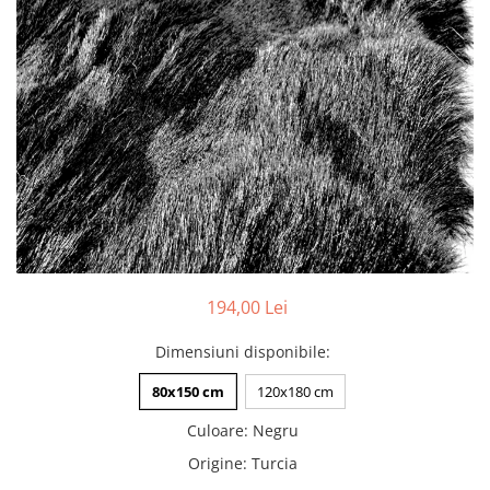
Pături cu blăniță
Pilote cu blăniță
194,00 Lei
Dimensiuni disponibile
:
80x150 cm
120x180 cm
Culoare
:
Negru
Origine
:
Turcia