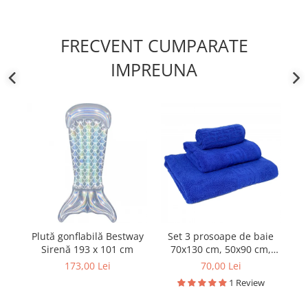
FRECVENT CUMPARATE
IMPREUNA
Plută gonflabilă Bestway
Set 3 prosoape de baie
Oc
Sirenă 193 x 101 cm
70x130 cm, 50x90 cm,
c
30x50 cm, bumbac,
40
173,00 Lei
70,00 Lei
bleumarin
1 Review