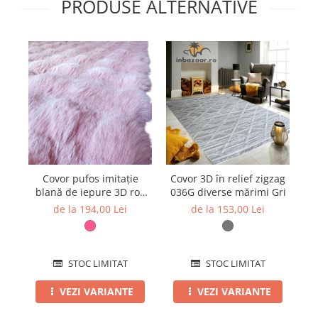
PRODUSE ALTERNATIVE
Covor pufos imitație
Covor 3D în relief zigzag
blană de iepure 3D roz
036G diverse mărimi Gri
g
CFF131
de la 194,00 Lei
de la 153,00 Lei
STOC LIMITAT
STOC LIMITAT
VEZI VARIANTE
VEZI VARIANTE