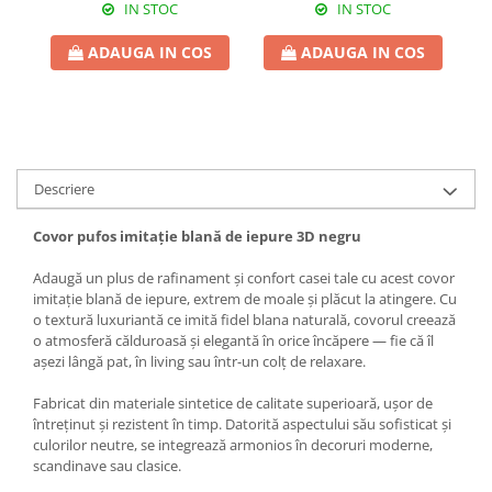
IN STOC
IN STOC
ADAUGA IN COS
ADAUGA IN COS
Descriere
Covor pufos imitație blană de iepure 3D negru
Adaugă un plus de rafinament și confort casei tale cu acest covor
imitație blană de iepure, extrem de moale și plăcut la atingere. Cu
o textură luxuriantă ce imită fidel blana naturală, covorul creează
o atmosferă călduroasă și elegantă în orice încăpere — fie că îl
așezi lângă pat, în living sau într-un colț de relaxare.
Fabricat din materiale sintetice de calitate superioară, ușor de
întreținut și rezistent în timp. Datorită aspectului său sofisticat și
culorilor neutre, se integrează armonios în decoruri moderne,
scandinave sau clasice.