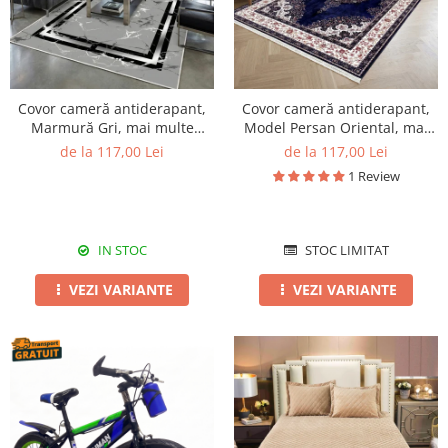
Covor cameră antiderapant,
Covor cameră antiderapant,
Marmură Gri, mai multe
Model Persan Oriental, mai
dimensiuni
multe dimensiuni
de la 117,00 Lei
de la 117,00 Lei
1 Review
IN STOC
STOC LIMITAT
VEZI VARIANTE
VEZI VARIANTE