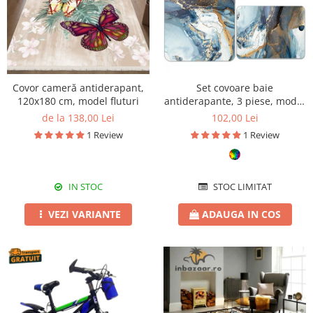
Covor cameră antiderapant,
Set covoare baie
120x180 cm, model fluturi
antiderapante, 3 piese, model
albastru cu accente aurii
de la 138,00 Lei
102,00 Lei
1 Review
1 Review
IN STOC
STOC LIMITAT
VEZI VARIANTE
ADAUGA IN COS