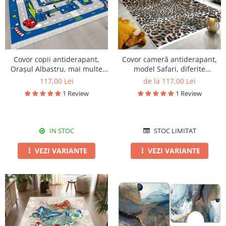
Covor copii antiderapant,
Covor cameră antiderapant,
Orașul Albastru, mai multe
model Safari, diferite
dimensiuni
dimensiuni
117,00 Lei
de la 117,00 Lei
1 Review
1 Review
IN STOC
STOC LIMITAT
VEZI VARIANTE
VEZI VARIANTE