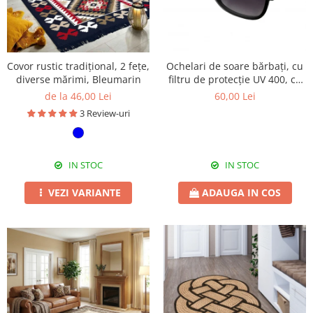
Covor rustic tradițional, 2 fețe,
Ochelari de soare bărbați, cu
diverse mărimi, Bleumarin
filtru de protecție UV 400, cu
toc cadou, OSB46
de la 46,00 Lei
60,00 Lei
3 Review-uri
IN STOC
IN STOC
VEZI VARIANTE
ADAUGA IN COS