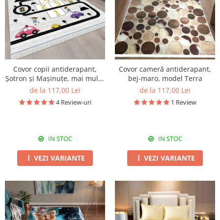
Covor copii antiderapant,
Covor cameră antiderapant,
Șotron și Mașinuțe, mai multe
bej-maro, model Terra
dimensiuni
de la 117,00 Lei
de la 117,00 Lei
4 Review-uri
1 Review
IN STOC
IN STOC
VEZI VARIANTE
VEZI VARIANTE