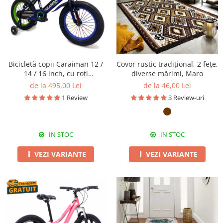
Bicicletă copii Caraiman 12 /
Covor rustic tradițional, 2 fețe,
14 / 16 inch, cu roți
diverse mărimi, Maro
ajutătoare, bidon apă,
de la 495,00 Lei
de la 46,00 Lei
albastră
1 Review
3 Review-uri
IN STOC
IN STOC
VEZI VARIANTE
VEZI VARIANTE