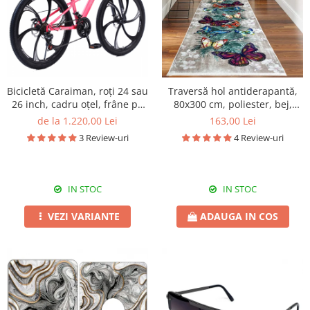
Bicicletă Caraiman, roți 24 sau
Traversă hol antiderapantă,
26 inch, cadru oțel, frâne pe
80x300 cm, poliester, bej,
disc, roz
model fluturi
de la 1.220,00 Lei
163,00 Lei
3 Review-uri
4 Review-uri
IN STOC
IN STOC
VEZI VARIANTE
ADAUGA IN COS