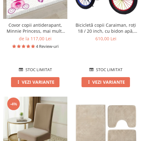
Covor copii antiderapant,
Bicicletă copii Caraiman, roți
Minnie Princess, mai multe
18 / 20 inch, cu bidon apă,
dimensiuni
roșie
de la 117,00 Lei
610,00 Lei
4 Review-uri
STOC LIMITAT
STOC LIMITAT
VEZI VARIANTE
VEZI VARIANTE
-4%