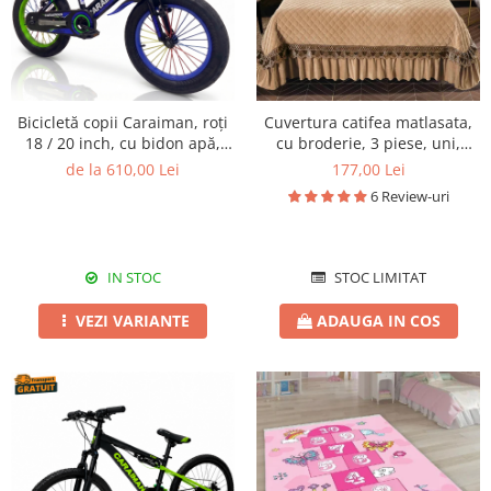
Bicicletă copii Caraiman, roți
Cuvertura catifea matlasata,
18 / 20 inch, cu bidon apă,
cu broderie, 3 piese, uni,
albastră
220X240 cm CC80
de la 610,00 Lei
177,00 Lei
6 Review-uri
IN STOC
STOC LIMITAT
VEZI VARIANTE
ADAUGA IN COS