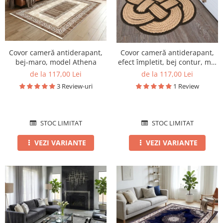
Covor cameră antiderapant,
Covor cameră antiderapant,
bej-maro, model Athena
efect împletit, bej contur, mai
multe dimensiuni
de la 117,00 Lei
de la 117,00 Lei
3 Review-uri
1 Review
STOC LIMITAT
STOC LIMITAT
VEZI VARIANTE
VEZI VARIANTE