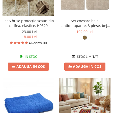
Set 6 huse protecție scaun din
Set covoare baie
catifea, elastice, HPS29
antiderapante, 3 piese, bej,
textură soft cu acolade
123,00 Lei
102,00 Lei
118,00 Lei
4 Review-uri
IN STOC
STOC LIMITAT
ADAUGA IN COS
ADAUGA IN COS