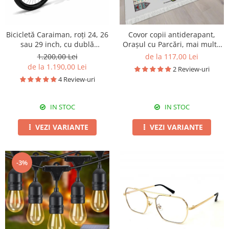
Bicicletă Caraiman, roți 24, 26
Covor copii antiderapant,
sau 29 inch, cu dublă
Orașul cu Parcări, mai multe
suspensie, frâne pe disc,
dimensiuni
1.200,00 Lei
de la 117,00 Lei
cameleon
de la 1.190,00 Lei
2 Review-uri
4 Review-uri
IN STOC
IN STOC
VEZI VARIANTE
VEZI VARIANTE
-3%