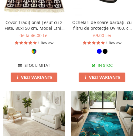
Covor Tradițional Țesut cu 2
Ochelari de soare bărbați, cu
Fețe, 80x150 cm, Model Etnic
filtru de protecție UV 400, cu
Maro-Bej
toc cadou, OSB55
de la 46,00 Lei
69,00 Lei
1 Review
1 Review
STOC LIMITAT
IN STOC
VEZI VARIANTE
VEZI VARIANTE