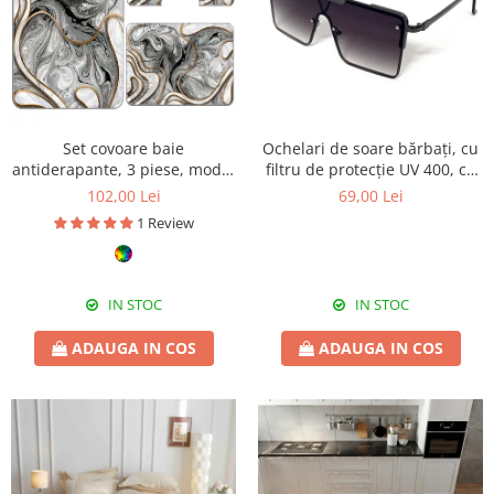
Set covoare baie
Ochelari de soare bărbați, cu
antiderapante, 3 piese, model
filtru de protecție UV 400, cu
abstract gri cu accente aurii
toc cadou, OSB18
102,00 Lei
69,00 Lei
1 Review
IN STOC
IN STOC
ADAUGA IN COS
ADAUGA IN COS