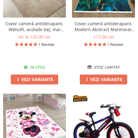
Covor cameră antiderapant,
Covor cameră antiderapant,
Welsoft, acolade bej, mai
Modern Abstract Marmorat,
multe dimensiuni
mai multe dimensiuni
de la 120,00 Lei
117,00 Lei
1 Review
1 Review
IN STOC
STOC LIMITAT
VEZI VARIANTE
VEZI VARIANTE