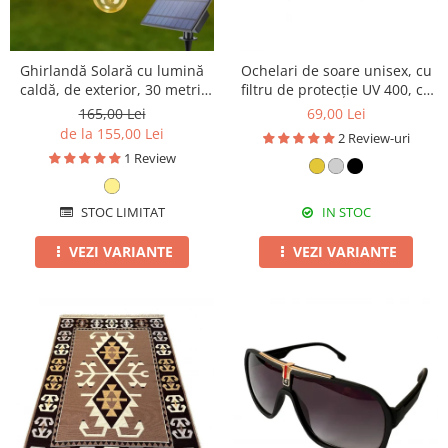
Ghirlandă Solară cu lumină
Ochelari de soare unisex, cu
caldă, de exterior, 30 metri,
filtru de protecție UV 400, cu
30 becuri, bec clar, alb cald
toc cadou, OSX25
165,00 Lei
69,00 Lei
de la 155,00 Lei
2 Review-uri
1 Review
STOC LIMITAT
IN STOC
VEZI VARIANTE
VEZI VARIANTE