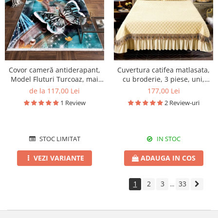
Covor cameră antiderapant,
Cuvertura catifea matlasata,
Model Fluturi Turcoaz, mai
cu broderie, 3 piese, uni,
multe dimensiuni
220X240 cm CC72
de la 117,00 Lei
177,00 Lei
1 Review
2 Review-uri
STOC LIMITAT
IN STOC
VEZI VARIANTE
ADAUGA IN COS
1
2
3
33
...