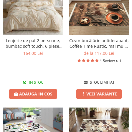
Lenjerie de pat 2 persoane,
Covor bucătărie antiderapant,
bumbac soft touch, 6 piese,
Coffee Time Rustic, mai multe
PRE06
dimensiuni
164,00 Lei
de la 117,00 Lei
4 Review-uri
IN STOC
STOC LIMITAT
ADAUGA IN COS
VEZI VARIANTE