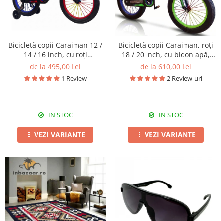
Bicicletă copii Caraiman 12 /
Bicicletă copii Caraiman, roți
14 / 16 inch, cu roți
18 / 20 inch, cu bidon apă,
ajutătoare, bidon apă, roșie
verde
de la 495,00 Lei
de la 610,00 Lei
1 Review
2 Review-uri
IN STOC
IN STOC
VEZI VARIANTE
VEZI VARIANTE