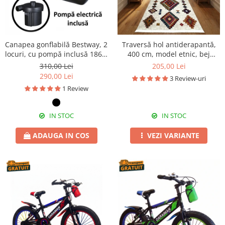
Canapea gonflabilă Bestway, 2
Traversă hol antiderapantă,
locuri, cu pompă inclusă 186 x
400 cm, model etnic, bej
145 x 64 cm
multicolor
310,00 Lei
205,00 Lei
290,00 Lei
3 Review-uri
1 Review
IN STOC
IN STOC
ADAUGA IN COS
VEZI VARIANTE