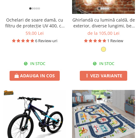
1
2
3
4
5
1
2
3
4
5
Ochelari de soare damă, cu
Ghirlandă cu lumină caldă, de
filtru de protecție UV 400, cu
exterior, diverse lungimi, bec
toc cadou, OSD06
clar, alb cald
59,00 Lei
de la 105,00 Lei
6 Review-uri
1 Review
IN STOC
IN STOC
ADAUGA IN COS
VEZI VARIANTE