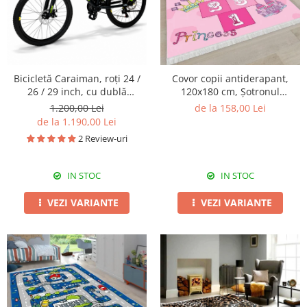
Bicicletă Caraiman, roți 24 /
Covor copii antiderapant,
26 / 29 inch, cu dublă
120x180 cm, Șotronul
suspensie, frâne pe disc,
Prințesei
1.200,00 Lei
de la 158,00 Lei
negru cu verde
de la 1.190,00 Lei
2 Review-uri
IN STOC
IN STOC
VEZI VARIANTE
VEZI VARIANTE