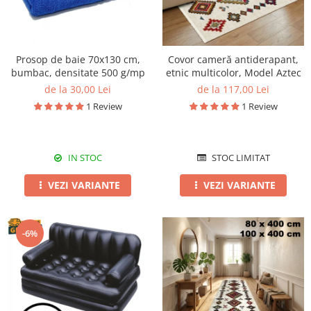
Prosop de baie 70x130 cm,
Covor cameră antiderapant,
bumbac, densitate 500 g/mp
etnic multicolor, Model Aztec
de la 30,00 Lei
de la 117,00 Lei
1 Review
1 Review
IN STOC
STOC LIMITAT
VEZI VARIANTE
VEZI VARIANTE
-6%