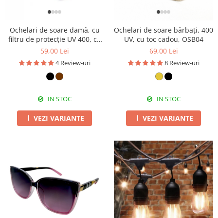
Pături cu blăniță
1
2
3
4
1
2
3
4
Pilote cu blăniță
Ochelari de soare damă, cu
Ochelari de soare bărbați, 400
filtru de protecție UV 400, cu
UV, cu toc cadou, OSB04
toc cadou, OSD36
59,00 Lei
69,00 Lei
4 Review-uri
8 Review-uri
IN STOC
IN STOC
VEZI VARIANTE
VEZI VARIANTE