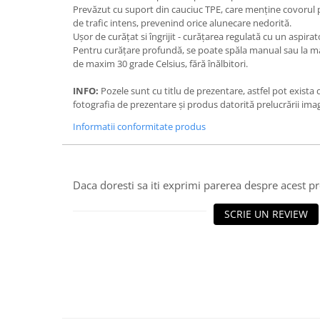
Prevăzut cu suport din cauciuc TPE, care menține covorul p
de trafic intens, prevenind orice alunecare nedorită.
Ușor de curățat si îngrijit - curățarea regulată cu un aspira
Pentru curățare profundă, se poate spăla manual sau la m
de maxim 30 grade Celsius, fără înălbitori.
INFO:
Pozele sunt cu titlu de prezentare, astfel pot exista
fotografia de prezentare și produs datorită prelucrării imag
Informatii conformitate produs
Daca doresti sa iti exprimi parerea despre acest 
SCRIE UN REVIEW