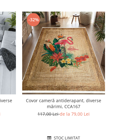
-32%
-18%
iverse
Covor cameră antiderapant, diverse
Covor țesut 
mărimi, CCA167
m
i
117,00 Lei
de la 79,00 Lei
62,00
STOC LIMITAT