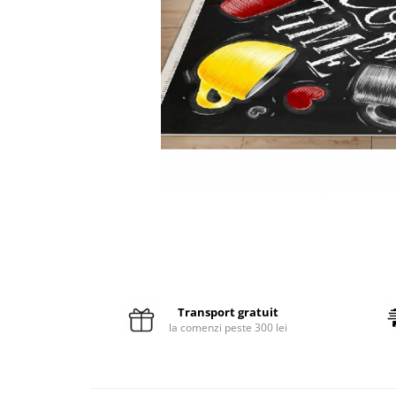
Pături cu blăniță
Pilote cu blăniță
Transport gratuit
la comenzi peste 300 lei