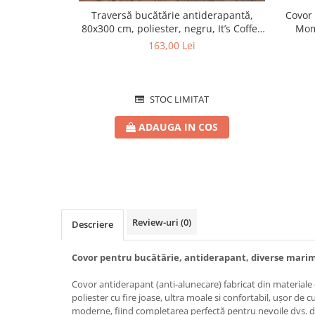
Traversă bucătărie antiderapantă,
Covor 
80x300 cm, poliester, negru, It’s Coffee
Mom
Time
163,00 Lei
STOC LIMITAT
ADAUGA IN COS
Review-uri
(0)
Descriere
Covor pentru bucătărie, antiderapant, diverse marim
Covor antiderapant (anti-alunecare) fabricat din materiale d
poliester cu fire joase, ultra moale si confortabil, ușor de cu
moderne, fiind completarea perfectă pentru nevoile dvs. d