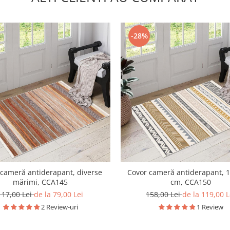
-28%
Covor cameră antiderapant, 
 cameră antiderapant, diverse
cm, CCA150
mărimi, CCA145
158,00 Lei
de la 119,00 L
117,00 Lei
de la 79,00 Lei
1 Review
2 Review-uri