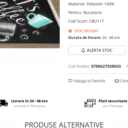
Material
:
Poliester 100%
Pentru
:
Bucatarie
Cod Scurt
:
CBU117
STOC EPUIZAT
Durata de livrare:
24 - 48 ore
ALERTA STOC
Cod Produs:
0780627938503
Adauga la Favorite
Cere 
Livrare in 24 - 48 ore
Plati securizate
oriunde in Romania
prin Netopia
PRODUSE ALTERNATIVE