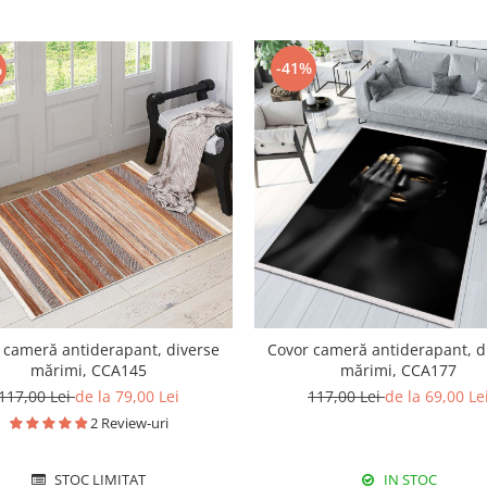
-41%
%
 cameră antiderapant, diverse
Covor cameră antiderapant, d
mărimi, CCA145
mărimi, CCA177
117,00 Lei
de la 79,00 Lei
117,00 Lei
de la 69,00 Le
2 Review-uri
STOC LIMITAT
IN STOC