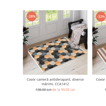
-28%
-32%
Covor cameră antiderapant, diverse
Covor
mărimi, CCA1412
138,00 Lei
de la 99,00 Lei