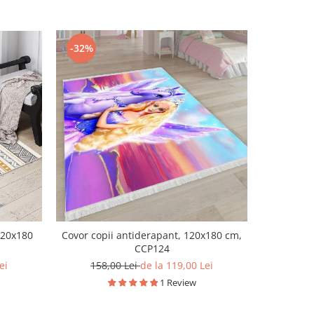
-32%
-32%
120x180
Covor copii antiderapant, 120x180 cm,
Covor ca
CCP124
ei
158,00 Lei
de la 119,00 Lei
117
1 Review