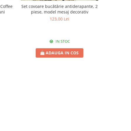
 Coffee
Set covoare bucătărie antiderapante, 2
Covor bucătă
uni
piese, model mesaj decorativ
Time Rusti
123,00 Lei
d
IN STOC
ADAUGA IN COS