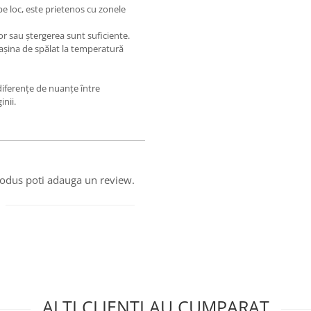
e loc, este prietenos cu zonele
tor sau ștergerea sunt suficiente.
așina de spălat la temperatură
 diferențe de nuanțe între
inii.
produs poti adauga un review.
ALTI CLIENTI AU CUMPARAT