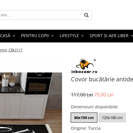
 CASĂ
PENTRU COPII
LIFESTYLE
SPORT ȘI AER LIBER
ărimi, CBU117
Covor bucătărie antid
117,00 Lei
79,00 Lei
Dimensiuni disponibile
:
80x150 cm
120x180 cm
Origine
:
Turcia