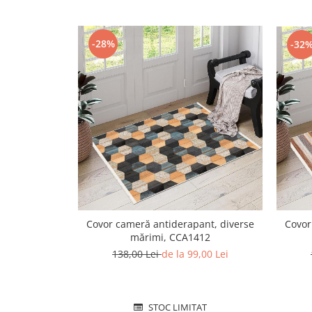
-28%
-32
Covor cameră antiderapant, diverse
Covor
mărimi, CCA1412
138,00 Lei
de la 99,00 Lei
STOC LIMITAT