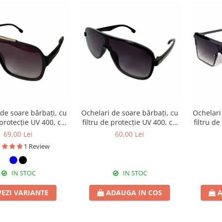
de soare bărbați, cu
Ochelari de soare bărbați, cu
Ochelari
 protecție UV 400, cu
filtru de protecție UV 400, cu
filtru d
 cadou, OSB55
toc cadou, OSB46
to
69,00 Lei
60,00 Lei
1 Review
IN STOC
IN STOC
VEZI VARIANTE
ADAUGA IN COS
A