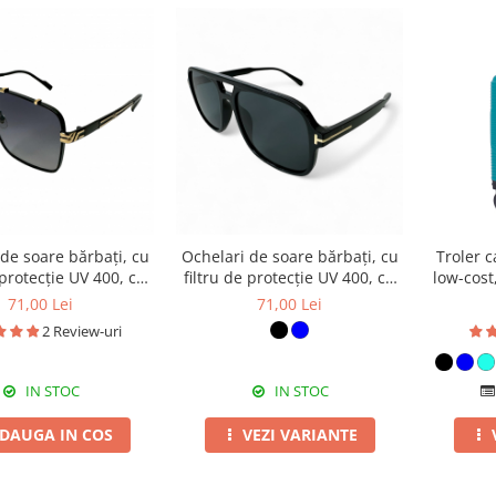
de soare bărbați, cu
Ochelari de soare bărbați, cu
Troler c
 protecție UV 400, cu
filtru de protecție UV 400, cu
low-cost
 cadou, OSB44
toc cadou, OSB59
detașabil
71,00 Lei
71,00 Lei
2 Review-uri
IN STOC
IN STOC
DAUGA IN COS
VEZI VARIANTE