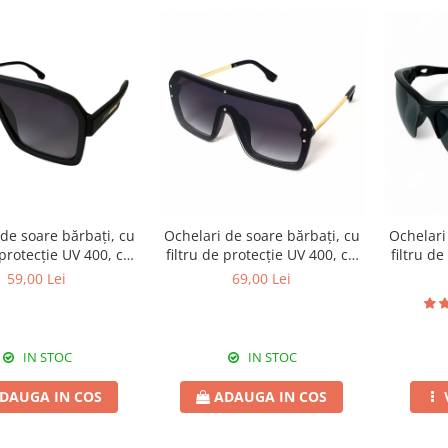
de soare bărbați, cu
Ochelari de soare bărbați, cu
Ochelari
 protecție UV 400, cu
filtru de protecție UV 400, cu
filtru d
 cadou, OSB79
toc cadou, OSB20
to
59,00 Lei
69,00 Lei
IN STOC
IN STOC
DAUGA IN COS
ADAUGA IN COS