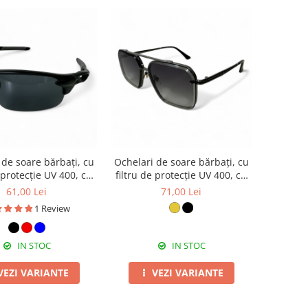
 de soare bărbați, cu
Ochelari de soare bărbați, cu
e protecție UV 400, cu
filtru de protecție UV 400, cu
c cadou, OSB56
toc cadou, OSB63
61,00 Lei
71,00 Lei
1 Review
IN STOC
IN STOC
VEZI VARIANTE
VEZI VARIANTE