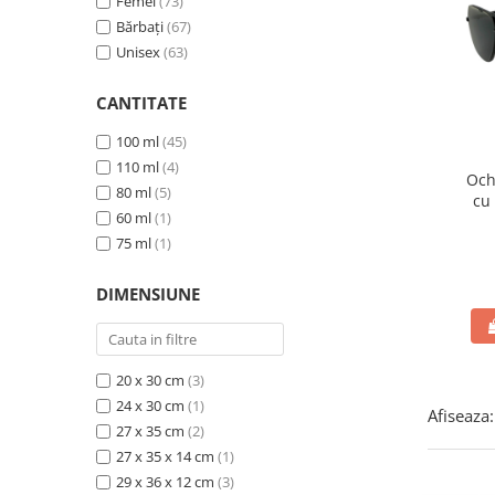
Femei
(73)
Bărbați
(67)
Unisex
(63)
CANTITATE
100 ml
(45)
110 ml
(4)
Och
80 ml
(5)
cu 
60 ml
(1)
400
75 ml
(1)
DIMENSIUNE
20 x 30 cm
(3)
24 x 30 cm
(1)
Afiseaza:
27 x 35 cm
(2)
27 x 35 x 14 cm
(1)
29 x 36 x 12 cm
(3)