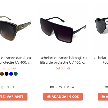
i de soare damă, cu
Ochelari de soare bărbați, cu
Ochelari
 protecție UV 400, cu
filtru de protecție UV 400, cu
to
 cadou, OSD105
toc cadou, OSB10
59,00 Lei
59,00 Lei
IN STOC
STOC LIMITAT
VEZI VARIANTE
ADAUGA IN COS
A