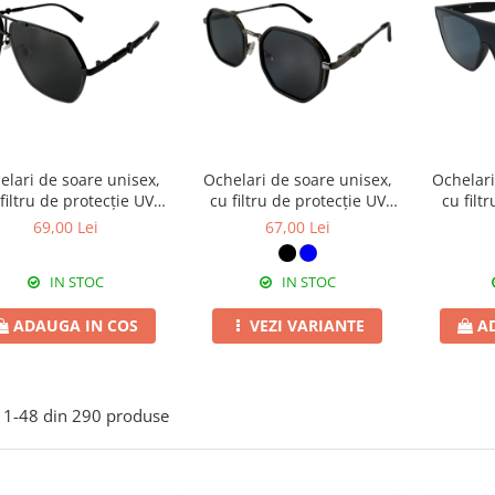
elari de soare unisex,
Ochelari de soare unisex,
Ochelari
filtru de protecție UV
cu filtru de protecție UV
cu filt
, cu toc cadou, OSX46
400, cu toc cadou, OSX44
400, cu
69,00 Lei
67,00 Lei
IN STOC
IN STOC
ADAUGA IN COS
VEZI VARIANTE
A
1-
48
din
290
produse