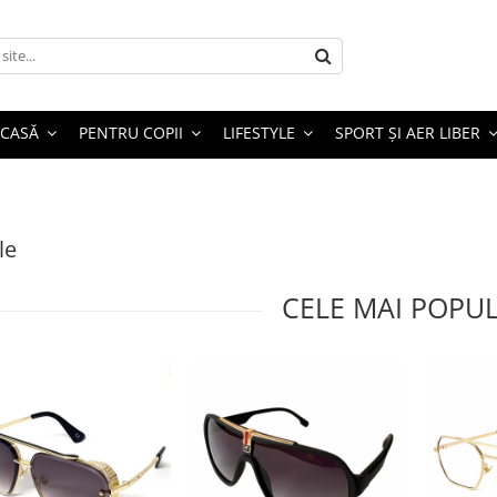
 CASĂ
PENTRU COPII
LIFESTYLE
SPORT ȘI AER LIBER
le
CELE MAI POPU