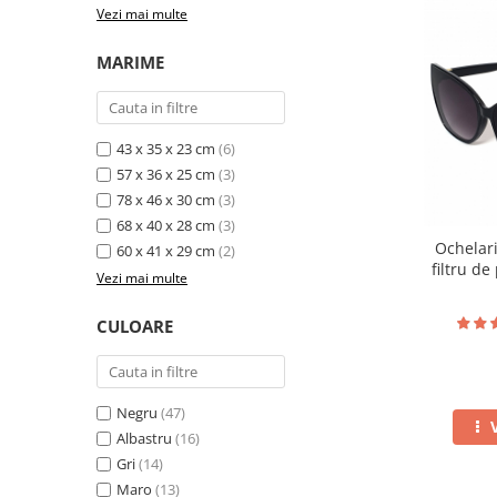
Vezi mai multe
MARIME
43 x 35 x 23 cm
(6)
57 x 36 x 25 cm
(3)
78 x 46 x 30 cm
(3)
68 x 40 x 28 cm
(3)
Ochelar
60 x 41 x 29 cm
(2)
filtru de
Vezi mai multe
toc
CULOARE
Negru
(47)
Albastru
(16)
Gri
(14)
Maro
(13)