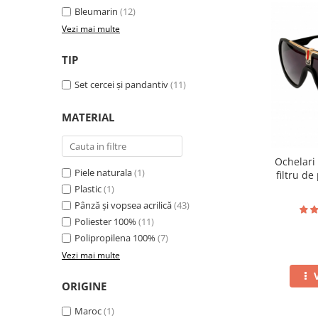
Bleumarin
(12)
Vezi mai multe
TIP
Set cercei și pandantiv
(11)
MATERIAL
Ochelari 
Piele naturala
(1)
filtru de
toc
Plastic
(1)
Pânză și vopsea acrilică
(43)
Poliester 100%
(11)
Polipropilena 100%
(7)
Vezi mai multe
ORIGINE
Maroc
(1)