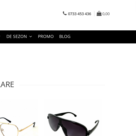
0733 453 436
0,00
DE SEZON
PROMO
BLOG
LARE