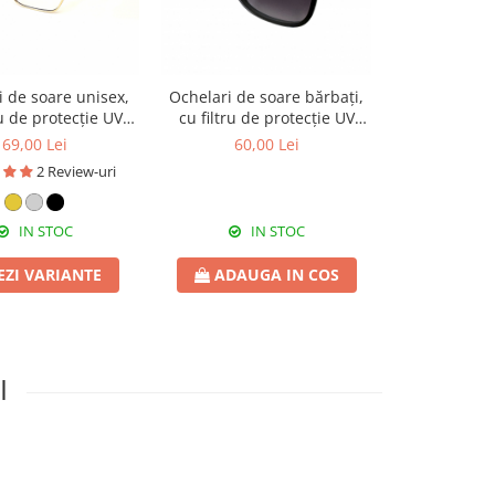
i de soare unisex,
Ochelari de soare bărbați,
Troler cabină
ru de protecție UV
cu filtru de protecție UV
low-cost, 4
 toc cadou, OSX25
400, cu toc cadou, OSB46
roți detașabil
69,00 Lei
60,00 Lei
149,
cu
2 Review-uri
IN STOC
IN STOC
STOC
EZI VARIANTE
ADAUGA IN COS
VEZI 
I