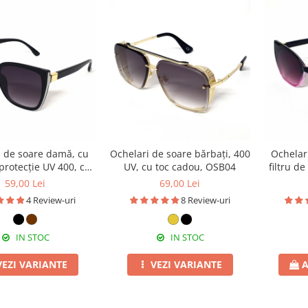
i de soare damă, cu
Ochelari de soare bărbați, 400
Ochelar
 protecție UV 400, cu
UV, cu toc cadou, OSB04
filtru d
 cadou, OSD36
to
59,00 Lei
69,00 Lei
4 Review-uri
8 Review-uri
IN STOC
IN STOC
VEZI VARIANTE
VEZI VARIANTE
A