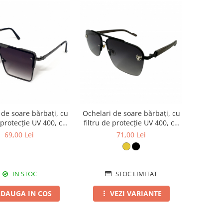
 de soare bărbați, cu
Ochelari de soare bărbați, cu
e protecție UV 400, cu
filtru de protecție UV 400, cu
c cadou, OSB18
toc cadou, OSB43
69,00 Lei
71,00 Lei
IN STOC
STOC LIMITAT
DAUGA IN COS
VEZI VARIANTE