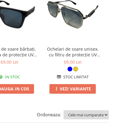
 de soare bărbați,
Ochelari de soare unisex,
Ochelari de 
ru de protecție UV
cu filtru de protecție UV
cu filtru de
 toc cadou, OSB80
400, cu toc cadou, OSX47
400, cu toc
69,00 Lei
69,00 Lei
69,0
IN STOC
STOC LIMITAT
STOC
DAUGA IN COS
VEZI VARIANTE
VEZI 
Ordoneaza: