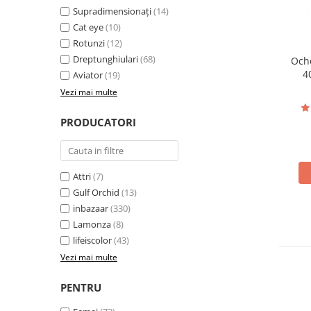
Pături cu blăniță
Supradimensionați
(14)
Pilote cu blăniță
Cat eye
(10)
Rotunzi
(12)
Dreptunghiulari
(68)
Oche
4
Aviator
(19)
Vezi mai multe
PRODUCATORI
Attri
(7)
Gulf Orchid
(13)
inbazaar
(330)
Lamonza
(8)
lifeiscolor
(43)
Vezi mai multe
PENTRU