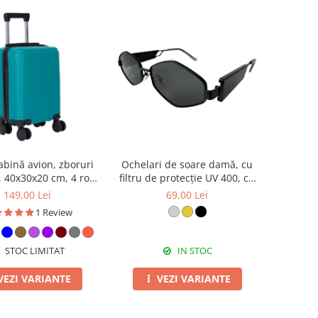
abină avion, zboruri
Ochelari de soare damă, cu
, 40x30x20 cm, 4 roți
filtru de protecție UV 400, cu
e, ABS, diverse culori
toc cadou, OSD97
149,00 Lei
69,00 Lei
1 Review
STOC LIMITAT
IN STOC
VEZI VARIANTE
VEZI VARIANTE