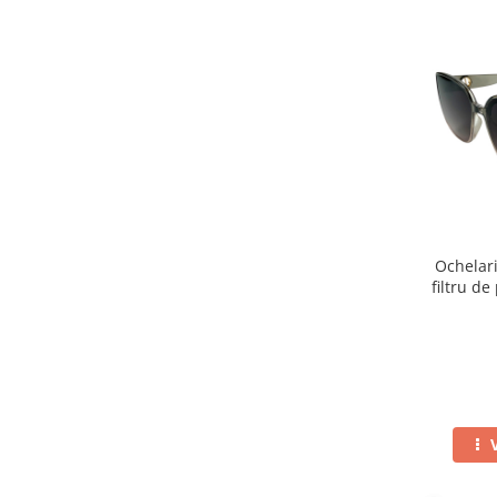
Ochelar
filtru de
toc