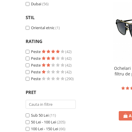
Dubai
(56)
STIL
Oriental etnic
(1)
RATING
Peste
(42)
Peste
(42)
Peste
(42)
Ochelari 
Peste
(42)
filtru de
Peste
(290)
toc
PRET
Sub 50 Lei
(11)
A
50 Lei - 100 Lei
(205)
100 Lei - 150 Lei
(66)