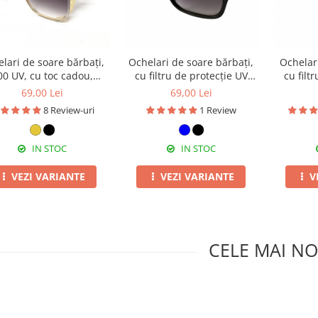
lari de soare bărbați,
Ochelari de soare bărbați,
Ochelar
00 UV, cu toc cadou,
cu filtru de protecție UV
cu filt
OSB04
400, cu toc cadou, OSB55
400, cu
69,00 Lei
69,00 Lei
8 Review-uri
1 Review
IN STOC
IN STOC
VEZI VARIANTE
VEZI VARIANTE
V
CELE MAI NO