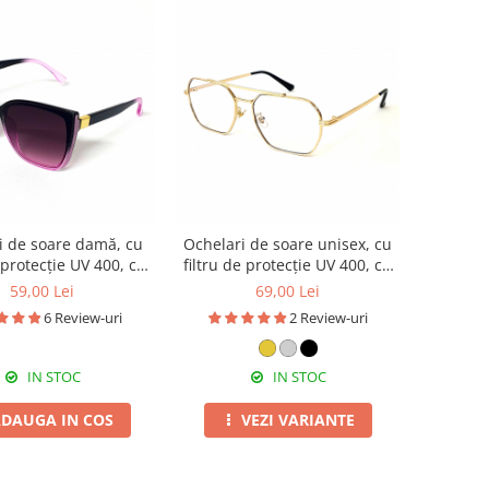
i de soare damă, cu
Ochelari de soare unisex, cu
e protecție UV 400, cu
filtru de protecție UV 400, cu
c cadou, OSD06
toc cadou, OSX25
59,00 Lei
69,00 Lei
6 Review-uri
2 Review-uri
IN STOC
IN STOC
DAUGA IN COS
VEZI VARIANTE