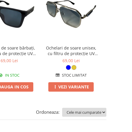
 de soare bărbați,
Ochelari de soare unisex,
Ochelari de 
ru de protecție UV
cu filtru de protecție UV
cu filtru de
 toc cadou, OSB80
400, cu toc cadou, OSX47
400, cu toc
69,00 Lei
69,00 Lei
69,0
IN STOC
STOC LIMITAT
STOC
DAUGA IN COS
VEZI VARIANTE
VEZI 
Ordoneaza: