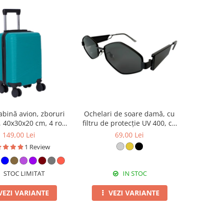
abină avion, zboruri
Ochelari de soare damă, cu
, 40x30x20 cm, 4 roți
filtru de protecție UV 400, cu
e, ABS, diverse culori
toc cadou, OSD97
149,00 Lei
69,00 Lei
1 Review
STOC LIMITAT
IN STOC
VEZI VARIANTE
VEZI VARIANTE