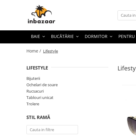
Baie
Bucătărie
Dormitor
Pentru casă
Pentru copii
Lifestyle
Sport și Aer liber
De sezon
Covoare baie
Covoare bucătărie
Cuverturi
Covoare cameră
Biciclete
Bijuterii
Biciclete adulți
Brazi artificiali
BAIE
BUCĂTĂRIE
DORMITOR
PENTRU
Prosoape baie
Produse din cupru
Huse protecție pat
Covoare antiderapante
Covoare Copii
Ochelari de soare
Camping și curte
Covoare Crăciun
Home /
Lifestyle
Lenjerii 1 Persoană
Covoare tradiționale
Ghiozdane
Rucsacuri
Genți de plajă
Cadouri
Lenjerii Cocolino
Huse protecție scaun
Gonflabile și plajă
Tablouri unicat
Papuci de plajă
Instalații Crăciun
Lifesty
LIFESTYLE
Lenjerii Damasc
Mobilă
Jucării
Trolere
Prosoape plaja
Lenjerii Paște
Bijuterii
Lenjerii Finet
Traverse
Lenjerii de pat
Lenjerii Crăciun
Ochelari de soare
Lenjerii Premium
Mobilier
Pături cu blăniță Crăciun
Rucsacuri
Tablouri unicat
Lenjerii Super Pufoase
Penare
Trolere
Lenjerii Volănașe
Role și skateboard
STIL RAMĂ
Perne și pilote
Triciclete
Pături
Trotinete