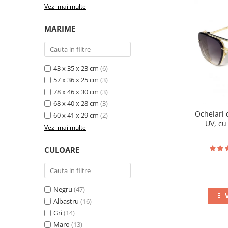
Vezi mai multe
MARIME
43 x 35 x 23 cm
(6)
57 x 36 x 25 cm
(3)
78 x 46 x 30 cm
(3)
68 x 40 x 28 cm
(3)
Ochelari 
60 x 41 x 29 cm
(2)
UV, cu
Vezi mai multe
CULOARE
Negru
(47)
Albastru
(16)
Gri
(14)
Maro
(13)