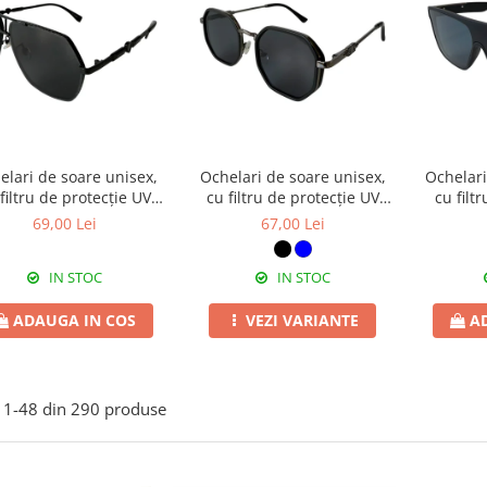
elari de soare unisex,
Ochelari de soare unisex,
Ochelari
filtru de protecție UV
cu filtru de protecție UV
cu filt
, cu toc cadou, OSX46
400, cu toc cadou, OSX44
400, cu
69,00 Lei
67,00 Lei
IN STOC
IN STOC
ADAUGA IN COS
VEZI VARIANTE
A
1-
48
din
290
produse