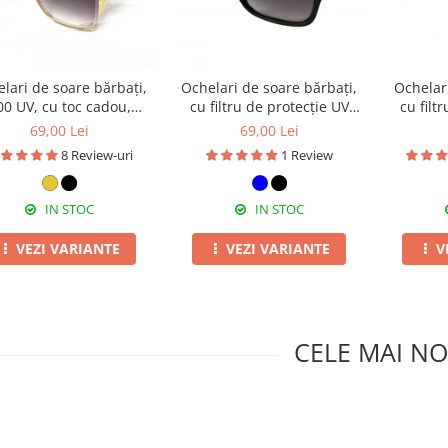
lari de soare bărbați,
Ochelari de soare bărbați,
Ochelar
00 UV, cu toc cadou,
cu filtru de protecție UV
cu filt
OSB04
400, cu toc cadou, OSB55
400, cu
69,00 Lei
69,00 Lei
8 Review-uri
1 Review
IN STOC
IN STOC
VEZI VARIANTE
VEZI VARIANTE
V
CELE MAI NO