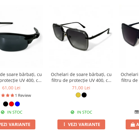
de soare bărbați, cu
Ochelari de soare bărbați, cu
Ochelari
 protecție UV 400, cu
filtru de protecție UV 400, cu
filtru d
 cadou, OSB56
toc cadou, OSB63
to
61,00 Lei
71,00 Lei
1 Review
IN STOC
IN STOC
VEZI VARIANTE
VEZI VARIANTE
A