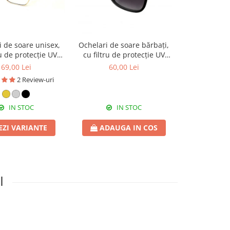
i de soare unisex,
Ochelari de soare bărbați,
Troler cabină
ru de protecție UV
cu filtru de protecție UV
low-cost, 4
 toc cadou, OSX25
400, cu toc cadou, OSB46
roți detașabil
69,00 Lei
60,00 Lei
149,
cu
2 Review-uri
IN STOC
IN STOC
STOC
EZI VARIANTE
ADAUGA IN COS
VEZI 
I