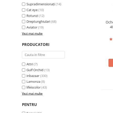
Pături cu blăniță
Supradimensionați
(14)
Pilote cu blăniță
Cat eye
(10)
Rotunzi
(12)
Dreptunghiulari
(68)
Oche
4
Aviator
(19)
Vezi mai multe
PRODUCATORI
Attri
(7)
Gulf Orchid
(13)
inbazaar
(330)
Lamonza
(8)
lifeiscolor
(43)
Vezi mai multe
PENTRU