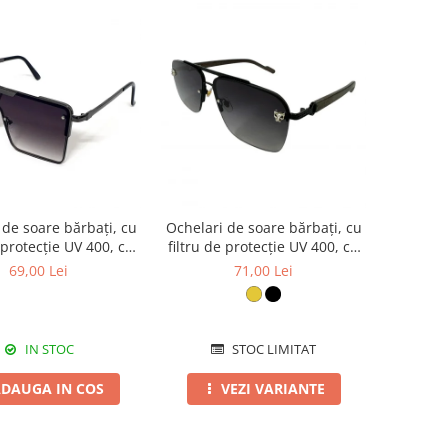
 de soare bărbați, cu
Ochelari de soare bărbați, cu
e protecție UV 400, cu
filtru de protecție UV 400, cu
c cadou, OSB18
toc cadou, OSB43
69,00 Lei
71,00 Lei
IN STOC
STOC LIMITAT
DAUGA IN COS
VEZI VARIANTE