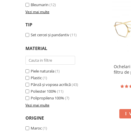
Bleumarin
(12)
Vezi mai multe
TIP
Set cercei și pandantiv
(11)
MATERIAL
Ochelari
Piele naturala
(1)
filtru de
to
Plastic
(1)
Pânză și vopsea acrilică
(43)
Poliester 100%
(11)
Polipropilena 100%
(7)
Vezi mai multe
ORIGINE
Maroc
(1)