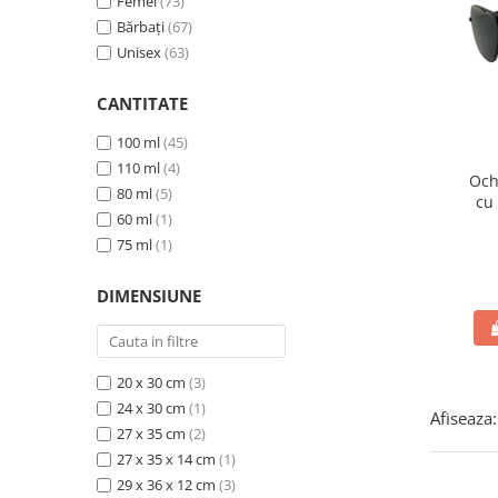
Femei
(73)
Bărbați
(67)
Unisex
(63)
CANTITATE
100 ml
(45)
110 ml
(4)
Och
80 ml
(5)
cu 
60 ml
(1)
400
75 ml
(1)
DIMENSIUNE
20 x 30 cm
(3)
24 x 30 cm
(1)
Afiseaza:
27 x 35 cm
(2)
27 x 35 x 14 cm
(1)
29 x 36 x 12 cm
(3)