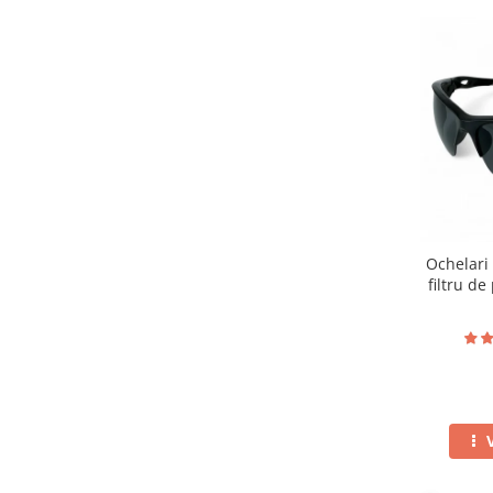
Ochelari 
filtru de
toc