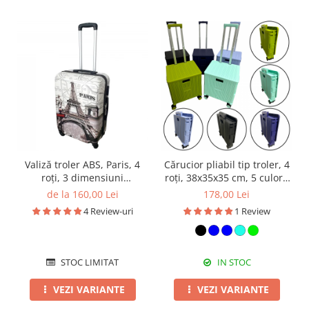
Valiză troler ABS, Paris, 4
Cărucior pliabil tip troler, 4
roți, 3 dimensiuni
roți, 38x35x35 cm, 5 culori,
disponibile
cu capac și mâner
de la 160,00 Lei
178,00 Lei
telescopic
4 Review-uri
1 Review
STOC LIMITAT
IN STOC
VEZI VARIANTE
VEZI VARIANTE