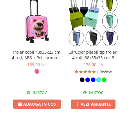
Troler copii 43x35x23 cm,
Cărucior pliabil tip troler,
4 roți, ABS + Policarbonat,
4 roți, 38x35x35 cm, 5
model Pisicuță 3D roz
culori, cu capac și mâner
159,00 Lei
178,00 Lei
telescopic
de
1 Review
IN STOC
IN STOC
ADAUGA IN COS
VEZI VARIANTE