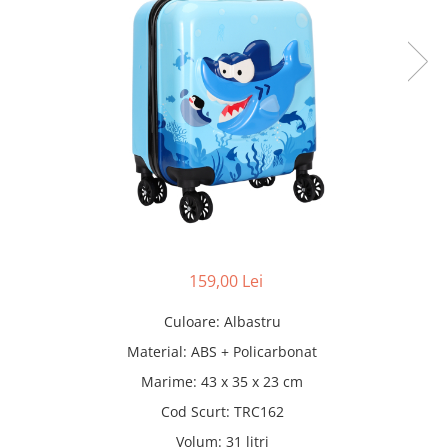
Pături cu blăniță
Pilote cu blăniță
159,00 Lei
Culoare
:
Albastru
Material
:
ABS + Policarbonat
Marime
:
43 x 35 x 23 cm
Cod Scurt
:
TRC162
Volum
:
31 litri