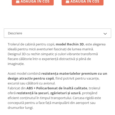
ADAUGA IN COS
ADAUGA IN COS
Descriere
Trolerul de cabină pentru copii,
model Rechin 3D
, este alegerea
ideală pentru micii aventurieri fascinați de lumea marină.
Designul 3D cu rechin simpatic și culori vibrante transformă
fiecare călătorie într-o experiență distractivă și plină de
imaginație.
Acest model combină
rezistența materialelor premium cu un
design atractiv pentru copii
, fiind potrivit pentru vacanțe,
excursii sau călătorii cu avionul.
Fabricat din
ABS + Policarbonat de înaltă calitate
, trolerul
oferă
rezistență la șocuri, zgârieturi și uzură
, protejând
eficient conținutul în timpul transportului. Carcasa rigidă este
concepută pentru a face față manipulării din aeroport sau
drumurilor lungi.