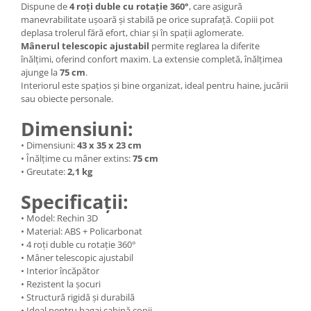
Dispune de
4 roți duble cu rotație 360°
, care asigură
manevrabilitate ușoară și stabilă pe orice suprafață. Copiii pot
deplasa trolerul fără efort, chiar și în spații aglomerate.
Mânerul telescopic ajustabil
permite reglarea la diferite
înălțimi, oferind confort maxim. La extensie completă, înălțimea
ajunge la
75 cm
.
Interiorul este spațios și bine organizat, ideal pentru haine, jucării
sau obiecte personale.
Dimensiuni:
• Dimensiuni:
43 x 35 x 23 cm
• Înălțime cu mâner extins:
75 cm
• Greutate:
2,1 kg
Specificații:
• Model: Rechin 3D
• Material: ABS + Policarbonat
• 4 roți duble cu rotație 360°
• Mâner telescopic ajustabil
• Interior încăpător
• Rezistent la șocuri
• Structură rigidă și durabilă
• Ideal pentru bagaj cabină copii