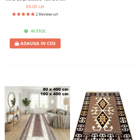
toc cadou, OSB16
69,00 Lei
2 Review-uri
IN STOC
ADAUGA IN COS