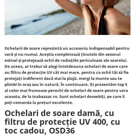
Pături cu blăniță
Pilote cu blăniță
Ochelarii de soare reprezintă un accesoriu indispensabil pentru
vară și nu numai. Aceștia completează ținutele din sezonul
estival și protejează ochii de radiațiile periculoase ale soarelui.
De aceea, ar trebui să alegi întotdeauna ochelari de soare care
au filtru de protecție UV cât mai mare, pentru ca ochii tăi să fie
protejați indiferent dacă stai la plajă, mergi la munte sau te
plimbi în oraș sau în natură. În continuare, îți prezentăm top 5
al celor mai frumoase perechi de ochelari de soare pentru vara
aceasta, de la inabazaar.ro. Sunt ochelari deosebiți, pe care îi
poți comanda la prețuri excelente.
Ochelari de soare damă, cu
filtru de protecție UV 400, cu
toc cadou, OSD36