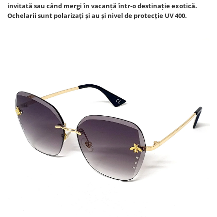
invitată sau când mergi în vacanță într-o destinație exotică.
Ochelarii sunt polarizați și au și nivel de protecție UV 400.