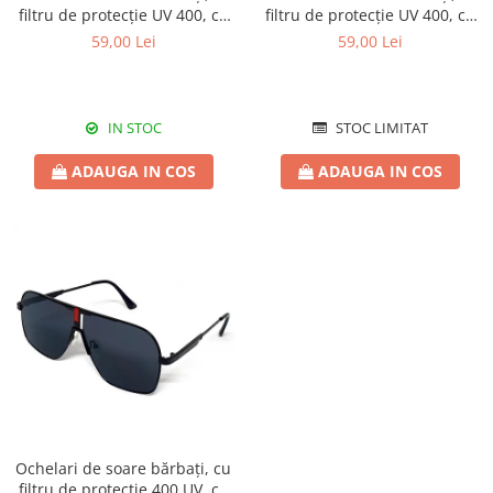
filtru de protecție UV 400, cu
filtru de protecție UV 400, cu
toc cadou, OSB14
toc cadou, OSB15
59,00 Lei
59,00 Lei
IN STOC
STOC LIMITAT
ADAUGA IN COS
ADAUGA IN COS
Ochelari de soare bărbați, cu
filtru de protectie 400 UV, cu