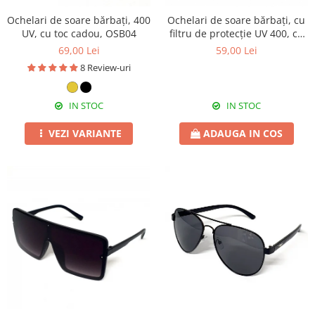
Ochelari de soare bărbați, 400
Ochelari de soare bărbați, cu
UV, cu toc cadou, OSB04
filtru de protecție UV 400, cu
toc cadou, OSB07
69,00 Lei
59,00 Lei
8 Review-uri
IN STOC
IN STOC
VEZI VARIANTE
ADAUGA IN COS