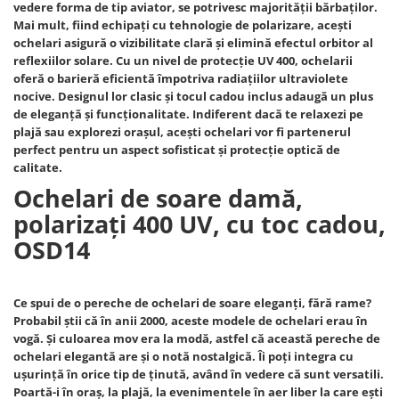
vedere forma de tip aviator, se potrivesc majorității bărbaților.
Mai mult, fiind echipați cu tehnologie de polarizare, acești
ochelari asigură o vizibilitate clară și elimină efectul orbitor al
reflexiilor solare. Cu un nivel de protecție UV 400, ochelarii
oferă o barieră eficientă împotriva radiațiilor ultraviolete
nocive. Designul lor clasic și tocul cadou inclus adaugă un plus
de eleganță și funcționalitate. Indiferent dacă te relaxezi pe
plajă sau explorezi orașul, acești ochelari vor fi partenerul
perfect pentru un aspect sofisticat și protecție optică de
calitate.
Ochelari de soare damă,
polarizați 400 UV, cu toc cadou,
OSD14
Ce spui de o pereche de ochelari de soare eleganți, fără rame?
Probabil știi că în anii 2000, aceste modele de ochelari erau în
vogă. Și culoarea mov era la modă, astfel că această pereche de
ochelari elegantă are și o notă nostalgică. Îi poți integra cu
ușurință în orice tip de ținută, având în vedere că sunt versatili.
Poartă-i în oraș, la plajă, la evenimentele în aer liber la care ești