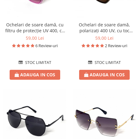
Ochelari de soare damă, cu
Ochelari de soare damă,
filtru de protecție UV 400, cu
polarizați 400 UV, cu toc
toc cadou, OSD06
cadou, OSD07
59,00 Lei
59,00 Lei
6 Review-uri
2 Review-uri
STOC LIMITAT
STOC LIMITAT
ADAUGA IN COS
ADAUGA IN COS