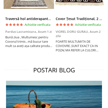
Traversă hol antiderapantă, 400 cm, model clasic geometric, bej-maro
Covor Țesut Tradițional, 2 fețe, 80x200 cm, CTT325
Achizitie verificata
Achizitie verificata
Pardus Lacramioara,
Acum 1 zi
VIOREL DORU GURAU,
Acum 2
M
zile
Bună ziua , Multumesc pentru
C
Covorul trimis , mă bucur tare
FOARTE MULTUMITA DE
p
mult ca aveți așa calitate produs
COVOVRE ,SUNT EXACT CA IN
c
!
POZA( MA REFER LA CULORI
).SPER SA RAMANA LA FEL SI
DUPA SPALARE .LE RECOMAND
SI ALTORA .VA MULTUMESC!
POSTARI BLOG