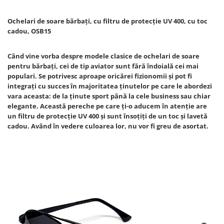
Ochelari de soare bărbați, cu filtru de protecție UV 400, cu toc
cadou, OSB15
Când vine vorba despre modele clasice de ochelari de soare
pentru bărbați, cei de tip aviator sunt fără îndoială cei mai
populari. Se potrivesc aproape oricărei fizionomii și pot fi
integrați cu succes în majoritatea ținutelor pe care le abordezi
vara aceasta: de la ținute sport până la cele business sau chiar
elegante. Această pereche pe care ți-o aducem în atenție are
un filtru de protecție UV 400 și sunt însoțiți de un toc și lavetă
cadou. Având în vedere culoarea lor, nu vor fi greu de asortat.