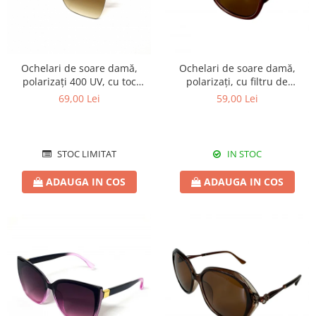
Ochelari de soare damă,
Ochelari de soare damă,
polarizați 400 UV, cu toc
polarizați, cu filtru de
cadou, OSD03
protecție UV 400, cu toc
69,00 Lei
59,00 Lei
cadou, OSD05
STOC LIMITAT
IN STOC
ADAUGA IN COS
ADAUGA IN COS