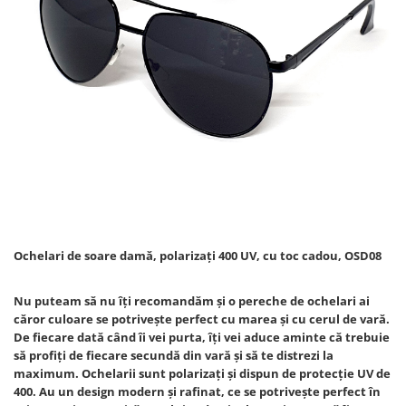
Ochelari de soare damă, polarizați 400 UV, cu toc cadou, OSD08
Nu puteam să nu îți recomandăm și o pereche de ochelari ai
căror culoare se potrivește perfect cu marea și cu cerul de vară.
De fiecare dată când îi vei purta, îți vei aduce aminte că trebuie
să profiți de fiecare secundă din vară și să te distrezi la
maximum. Ochelarii sunt polarizați și dispun de protecție UV de
400. Au un design modern și rafinat, ce se potrivește perfect în