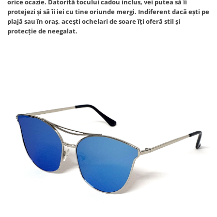
orice ocazie. Datorită tocului cadou inclus, vei putea să îi
protejezi și să îi iei cu tine oriunde mergi. Indiferent dacă ești pe
plajă sau în oraș, acești ochelari de soare îți oferă stil și
protecție de neegalat.