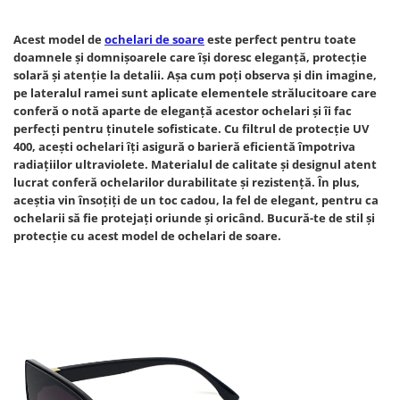
Acest model de
ochelari de soare
este perfect pentru toate
doamnele și domnișoarele care își doresc eleganță, protecție
solară și atenție la detalii. Așa cum poți observa și din imagine,
pe lateralul ramei sunt aplicate elementele strălucitoare care
conferă o notă aparte de eleganță acestor ochelari și îi fac
perfecți pentru ținutele sofisticate. Cu filtrul de protecție UV
400, acești ochelari îți asigură o barieră eficientă împotriva
radiațiilor ultraviolete. Materialul de calitate și designul atent
lucrat conferă ochelarilor durabilitate și rezistență. În plus,
aceștia vin însoțiți de un toc cadou, la fel de elegant, pentru ca
ochelarii să fie protejați oriunde și oricând. Bucură-te de stil și
protecție cu acest model de ochelari de soare.