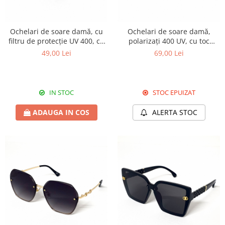
Ochelari de soare damă, cu
Ochelari de soare damă,
filtru de protecție UV 400, cu
polarizați 400 UV, cu toc
toc cadou, OSD10
cadou, OSD16
49,00 Lei
69,00 Lei
IN STOC
STOC EPUIZAT
ADAUGA IN COS
ALERTA STOC